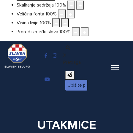
Skaliranje sadržaja
100
%
Veličina fonta
100
%
Visina linije
100
%
Prored između slova
100
%
X
Pretraga
UTAKMICE