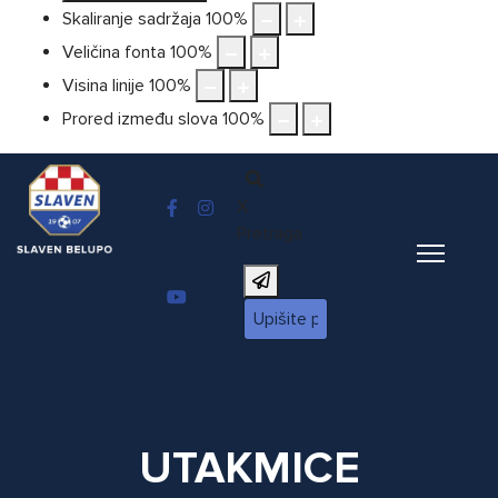
Skaliranje sadržaja
100
%
Veličina fonta
100
%
Visina linije
100
%
Prored između slova
100
%
X
Pretraga
UTAKMICE