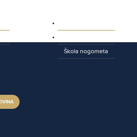
ja
Aktualnosti
Najave utakmica
Škola nogometa
OVINA