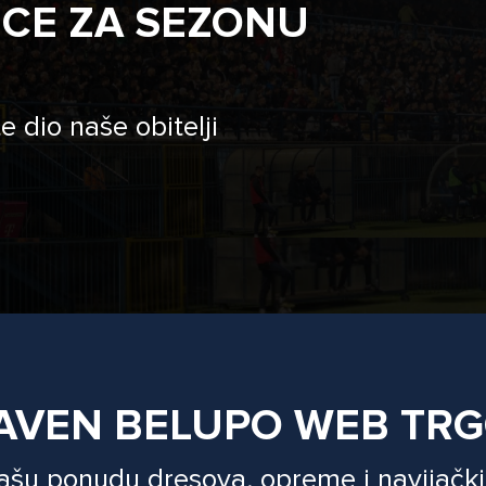
ICE ZA SEZONU
e dio naše obitelji
AVEN BELUPO WEB TR
našu ponudu dresova, opreme i navijački