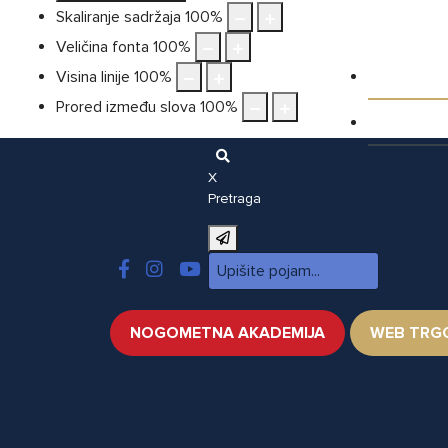
Skaliranje sadržaja
100
%
Veličina fonta
100
%
Galeri
Visina linije
100
%
Prored između slova
100
%
Video
X
Pretraga
NOGOMETNA AKADEMIJA
WEB TRG