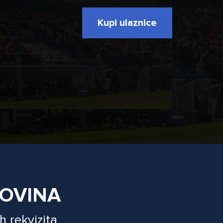
Kupi ulaznice
GOVINA
h rekvizita