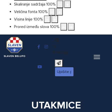
Skaliranje sadržaja
100
%
Veličina fonta
100
%
Visina linije
100
%
Prored između slova
100
%
X
Pretraga
UTAKMICE