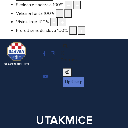
Skaliranje sadržaja
100
%
Veličina fonta
100
%
Visina linije
100
%
Prored između slova
100
%
X
Pretraga
UTAKMICE