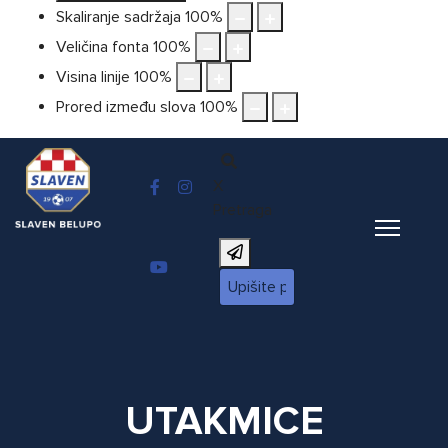
Skaliranje sadržaja
100
%
Veličina fonta
100
%
Visina linije
100
%
Prored između slova
100
%
X
Pretraga
UTAKMICE