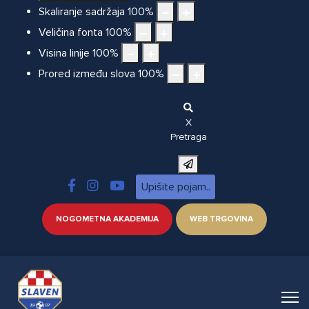
Skaliranje sadržaja
100
%
Veličina fonta
100
%
Visina linije
100
%
Prored između slova
100
%
X
Pretraga
NOGOMETNA AKADEMIJA
WEB TRGOVINA