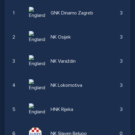
1
GNK Dinamo Zagreb
3
2
NK Osijek
3
3
NK Varaždin
3
4
NK Lokomotiva
3
5
HNK Rijeka
3
6
NK Slaven Belupo
0