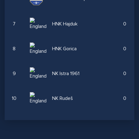
7
HNK Hajduk
0
8
HNK Gorica
0
9
NK Istra 1961
0
10
NK Rudeš
0