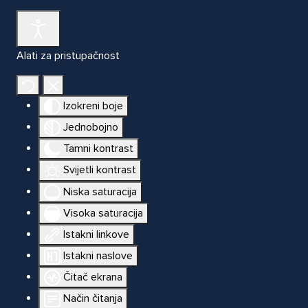
Alati za pristupačnost
Izokreni boje
Jednobojno
Tamni kontrast
Svijetli kontrast
Niska saturacija
Visoka saturacija
Istakni linkove
Istakni naslove
Čitač ekrana
Način čitanja