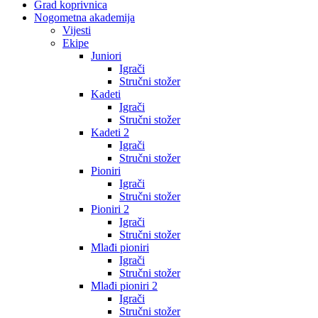
Grad koprivnica
Nogometna akademija
Vijesti
Ekipe
Juniori
Igrači
Stručni stožer
Kadeti
Igrači
Stručni stožer
Kadeti 2
Igrači
Stručni stožer
Pioniri
Igrači
Stručni stožer
Pioniri 2
Igrači
Stručni stožer
Mlađi pioniri
Igrači
Stručni stožer
Mlađi pioniri 2
Igrači
Stručni stožer