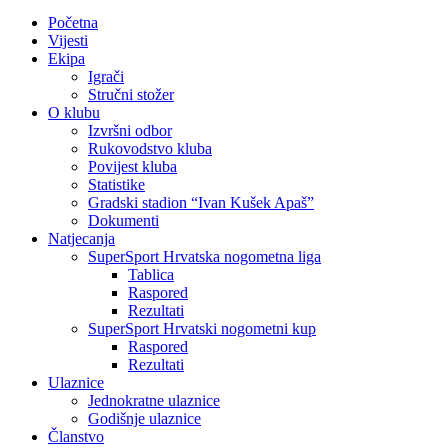
Početna
Vijesti
Ekipa
Igrači
Stručni stožer
O klubu
Izvršni odbor
Rukovodstvo kluba
Povijest kluba
Statistike
Gradski stadion “Ivan Kušek Apaš”
Dokumenti
Natjecanja
SuperSport Hrvatska nogometna liga
Tablica
Raspored
Rezultati
SuperSport Hrvatski nogometni kup
Raspored
Rezultati
Ulaznice
Jednokratne ulaznice
Godišnje ulaznice
Članstvo