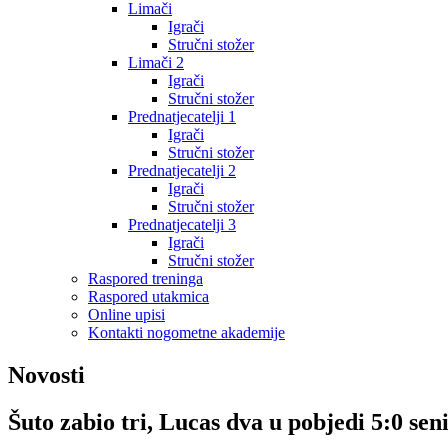
Limači
Igrači
Stručni stožer
Limači 2
Igrači
Stručni stožer
Prednatjecatelji 1
Igrači
Stručni stožer
Prednatjecatelji 2
Igrači
Stručni stožer
Prednatjecatelji 3
Igrači
Stručni stožer
Raspored treninga
Raspored utakmica
Online upisi
Kontakti nogometne akademije
Novosti
Šuto zabio tri, Lucas dva u pobjedi 5:0 se