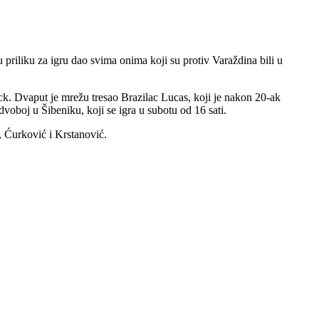
riliku za igru dao svima onima koji su protiv Varaždina bili u
trick. Dvaput je mrežu tresao Brazilac Lucas, koji je nakon 20-ak
dvoboj u Šibeniku, koji se igra u subotu od 16 sati.
o, Ćurković i Krstanović.