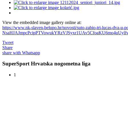
View the embedded image gallery online at:
https://www.nk-slaven-belupo.hr/novosti/suto-zabio-tri-lucas-d
NsaHJAJmpcPcipPTVowukYRzVJSyxr1UAv5CfoaKU6mo4uUylfw
Tweet
Share
share with Whatsapp
SuperSport Hrvatska nogometna liga
1