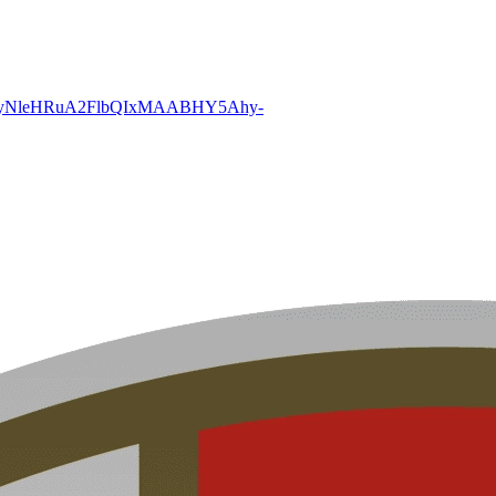
2xjawGgSyNleHRuA2FlbQIxMAABHY5Ahy-