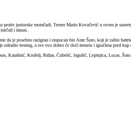
 protiv juniorske momčadi. Trener Mario Kovačević u ovom je susretu p
strčali i danas.
s time da je posebno razigran i raspucan bio Ante Šuto, koji je zabio hat
e odradio trening, a sve ovo dobro će doći treneru i igračima pred kup 
ras, Katalinić, Krušelj, Riđan, Ćubelić, Jagušić, Lepinjica, Lucas, Šut