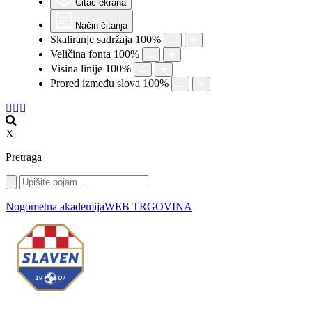
Čitač ekrana
Način čitanja
Skaliranje sadržaja
100
%
Veličina fonta
100
%
Visina linije
100
%
Prored između slova
100
%
X
Pretraga
Nogometna akademija
WEB TRGOVINA