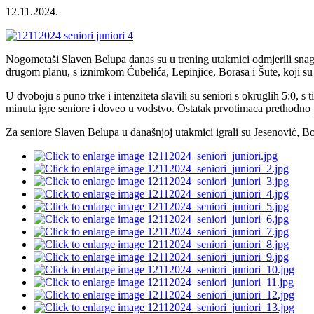
12.11.2024.
Nogometaši Slaven Belupa danas su u trening utakmici odmjerili snagu
drugom planu, s iznimkom Ćubelića, Lepinjice, Borasa i Šute, koji su i
U dvoboju s puno trke i intenziteta slavili su seniori s okruglih 5:0, 
minuta igre seniore i doveo u vodstvo. Ostatak prvotimaca prethodno j
Za seniore Slaven Belupa u današnjoj utakmici igrali su Jesenović, Bo