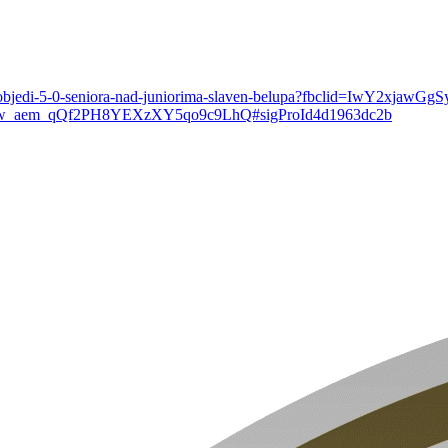
va-u-pobjedi-5-0-seniora-nad-juniorima-slaven-belupa?fbclid=IwY
_aem_qQf2PH8YEXzXY5qo9c9LhQ#sigProId4d1963dc2b