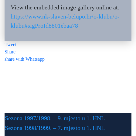
View the embedded image gallery online at:
https://www.nk-slaven-belupo.hr/o-klubu/o-
klubu#sigProId8801ebaa78
Tweet
Share
share with Whatsapp
Iz povijesti: Slaven
Belupa
Sezona 1997/1998. – 9. mjesto u 1. HNL
Sezona 1998/1999. – 7. mjesto u 1. HNL