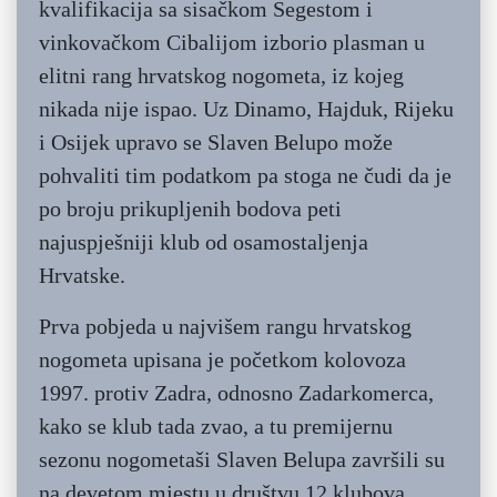
kvalifikacija sa sisačkom Segestom i
vinkovačkom Cibalijom izborio plasman u
elitni rang hrvatskog nogometa, iz kojeg
nikada nije ispao. Uz Dinamo, Hajduk, Rijeku
i Osijek upravo se Slaven Belupo može
pohvaliti tim podatkom pa stoga ne čudi da je
po broju prikupljenih bodova peti
najuspješniji klub od osamostaljenja
Hrvatske.
Prva pobjeda u najvišem rangu hrvatskog
nogometa upisana je početkom kolovoza
1997. protiv Zadra, odnosno Zadarkomerca,
kako se klub tada zvao, a tu premijernu
sezonu nogometaši Slaven Belupa završili su
na devetom mjestu u društvu 12 klubova.