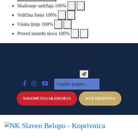
Skaliranje sadržaja
100
%
Veličina fonta
100
%
Visina linije
100
%
Prored između slova
100
%
X
Pretraga
NOGOMETNA AKADEMIJA
WEB TRGOVINA