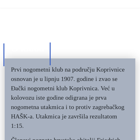
Povijest kluba
O klubu
Prvi nogometni klub na području Koprivnice
osnovan je u lipnju 1907. godine i zvao se
Đački nogometni klub Koprivnica. Već u
kolovozu iste godine odigrana je prva
nogometna utakmica i to protiv zagrebačkog
HAŠK-a. Utakmica je završila rezultatom
1:15.