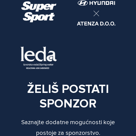
ŽELIŠ POSTATI
SPONZOR
Saznajte dodatne mogućnosti koje
postoje za sponzorstvo.