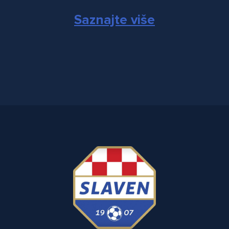
Saznajte više