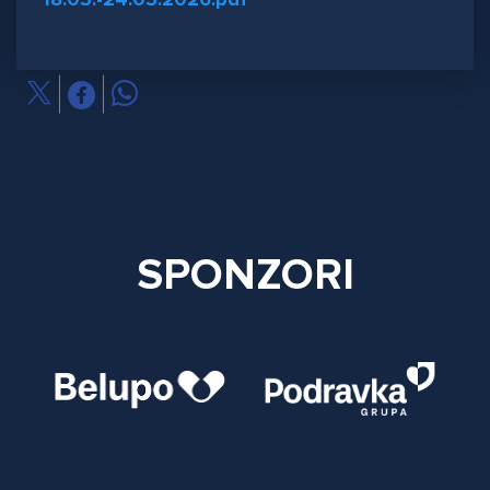
SPONZORI