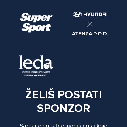
ŽELIŠ POSTATI
SPONZOR
Saznajte dodatne mogućnosti koje