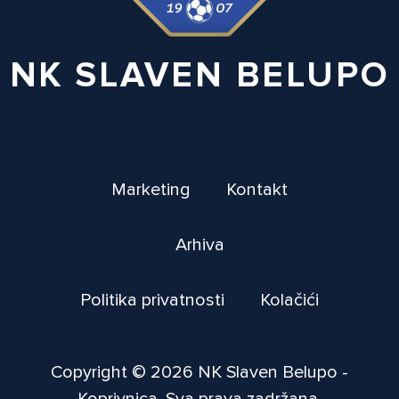
NK SLAVEN BELUPO
Marketing
Kontakt
Arhiva
Politika privatnosti
Kolačići
Copyright © 2026 NK Slaven Belupo -