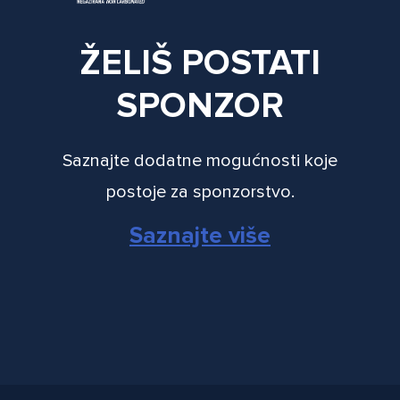
ŽELIŠ POSTATI
SPONZOR
Saznajte dodatne mogućnosti koje
postoje za sponzorstvo.
Saznajte više