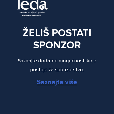
ŽELIŠ POSTATI
SPONZOR
Saznajte dodatne mogućnosti koje
postoje za sponzorstvo.
Saznajte više