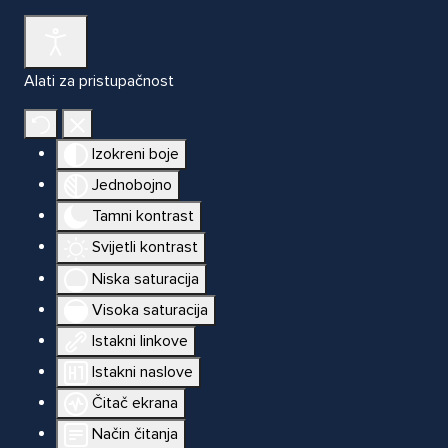
Alati za pristupačnost
Izokreni boje
Jednobojno
Tamni kontrast
Svijetli kontrast
Niska saturacija
Visoka saturacija
Istakni linkove
Istakni naslove
Čitač ekrana
Način čitanja