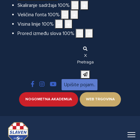
Skaliranje sadržaja
100
%
Veličina fonta
100
%
Visina linije
100
%
Prored između slova
100
%
X
Pretraga
NOGOMETNA AKADEMIJA
WEB TRGOVINA