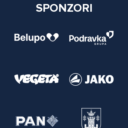
SPONZORI