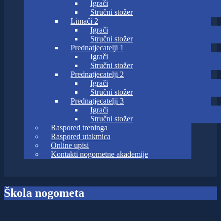
Igrači
Stručni stožer
Limači 2
Igrači
Stručni stožer
Prednatjecatelji 1
Igrači
Stručni stožer
Prednatjecatelji 2
Igrači
Stručni stožer
Prednatjecatelji 3
Igrači
Stručni stožer
Raspored treninga
Raspored utakmica
Online upisi
Kontakti nogometne akademije
Škola nogometa