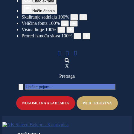
Čitač ekrana
Način čitanja
Skaliranje sadržaja
100
%
Veličina fonta
100
%
Visina linije
100
%
Prored između slova
100
%
X
Pretraga
NOGOMETNA AKADEMIJA
WEB TRGOVINA