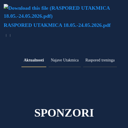
RASPORED UTAKMICA 18.05.-24.05.2026.pdf
Aktualnosti
Najave Utakmica
Raspored treninga
SPONZORI