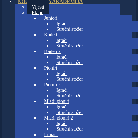
NOGOMETNA AKADEMIJA
Vijesti
Ekipe
Juniori
Igrači
Stručni stožer
Kadeti
Igrači
Stručni stožer
Kadeti 2
Igrači
Stručni stožer
Pioniri
Igrači
Stručni stožer
Pioniri 2
Igrači
Stručni stožer
Mlađi pioniri
Igrači
Stručni stožer
Mlađi pioniri 2
Igrači
Stručni stožer
Limači