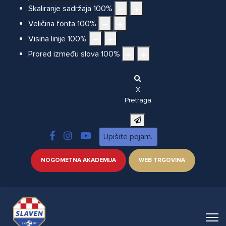
Skaliranje sadržaja
100
%
Veličina fonta
100
%
Visina linije
100
%
Prored između slova
100
%
X
Pretraga
NOGOMETNA AKADEMIJA
WEB TRGOVINA