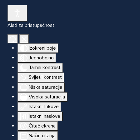
Alati za pristupačnost
Izokreni boje
Jednobojno
Tamni kontrast
Svijetli kontrast
Niska saturacija
Visoka saturacija
Istakni linkove
Istakni naslove
Čitač ekrana
Način čitanja