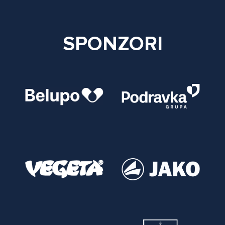
SPONZORI