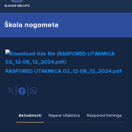
Škola nogometa
RASPORED UTAKMICA 02_12-08_12_2024.pdf
Aktualnosti
Najave Utakmica
Raspored treninga