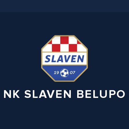
NK SLAVEN BELUPO