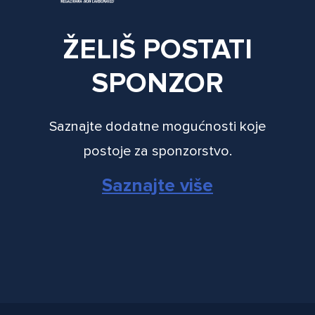
ŽELIŠ POSTATI
SPONZOR
Saznajte dodatne mogućnosti koje
postoje za sponzorstvo.
Saznajte više