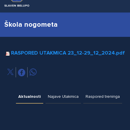
Škola nogometa
RASPORED UTAKMICA 23_12-29_12_2024.pdf
Aktualnosti
Najave Utakmica
Raspored treninga