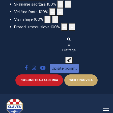
Skaliranje sadržaja
100
%
Veličina fonta
100
%
Visina linije
100
%
Prored između slova
100
%
X
Pretraga
NOGOMETNA AKADEMIJA
WEB TRGOVINA