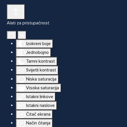
Alati za pristupačnost
Izokreni boje
Jednobojno
Tamni kontrast
Svijetli kontrast
Niska saturacija
Visoka saturacija
Istakni linkove
Istakni naslove
Čitač ekrana
Način čitanja