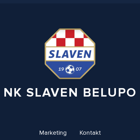
NK SLAVEN BELUPO
Marketing
Kontakt