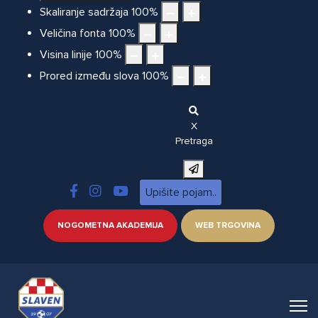
Skaliranje sadržaja
100
%
Veličina fonta
100
%
Visina linije
100
%
Prored između slova
100
%
X
Pretraga
NOGOMETNA AKADEMIJA
WEB TRGOVINA