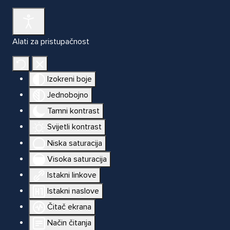
Alati za pristupačnost
Izokreni boje
Jednobojno
Tamni kontrast
Svijetli kontrast
Niska saturacija
Visoka saturacija
Istakni linkove
Istakni naslove
Čitač ekrana
Način čitanja