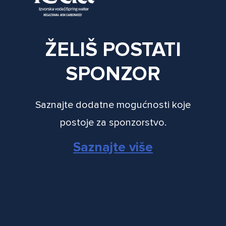
ŽELIŠ POSTATI
SPONZOR
Saznajte dodatne mogućnosti koje
postoje za sponzorstvo.
Saznajte više