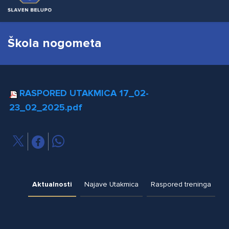
Škola nogometa
RASPORED UTAKMICA 17_02-
23_02_2025.pdf
Aktualnosti
Najave Utakmica
Raspored treninga