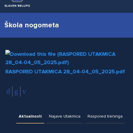
Škola nogometa
RASPORED UTAKMICA 28_04-04_05_2025.pdf
Aktualnosti
Najave Utakmica
Raspored treninga