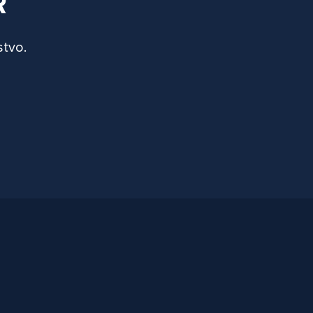
R
stvo.