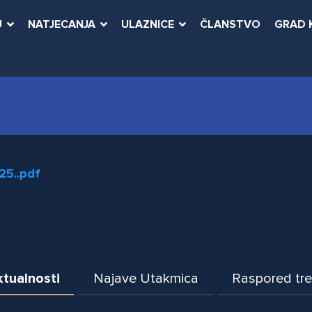
U
NATJECANJA
ULAZNICE
ČLANSTVO
GRAD 
25..pdf
tualnosti
Najave Utakmica
Raspored tr