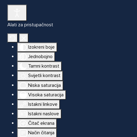
Alati za pristupačnost
Izokreni boje
Jednobojno
Tamni kontrast
Svijetli kontrast
Niska saturacija
Visoka saturacija
Istakni linkove
Istakni naslove
Čitač ekrana
Način čitanja