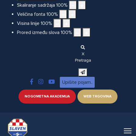
Skaliranje sadržaja
100
%
Veličina fonta
100
%
Visina linije
100
%
Prored između slova
100
%
X
Pretraga
NOGOMETNA AKADEMIJA
WEB TRGOVINA