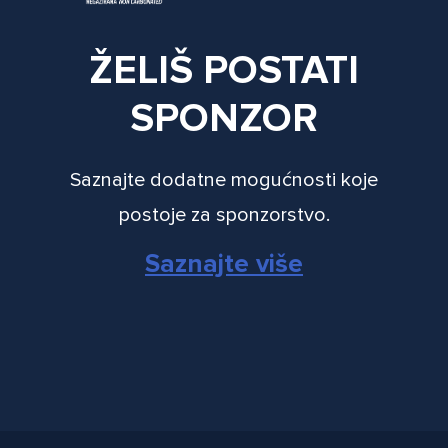
ŽELIŠ POSTATI
SPONZOR
Saznajte dodatne mogućnosti koje
postoje za sponzorstvo.
Saznajte više