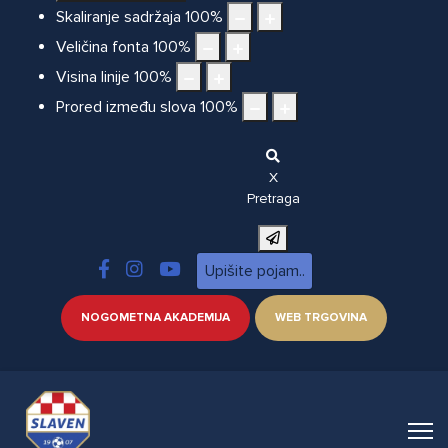
Skaliranje sadržaja
100
%
Veličina fonta
100
%
Visina linije
100
%
Prored između slova
100
%
X
Pretraga
NOGOMETNA AKADEMIJA
WEB TRGOVINA