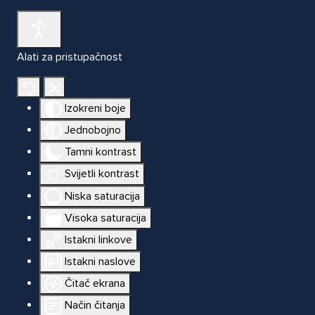
Alati za pristupačnost
Izokreni boje
Jednobojno
Tamni kontrast
Svijetli kontrast
Niska saturacija
Visoka saturacija
Istakni linkove
Istakni naslove
Čitač ekrana
Način čitanja