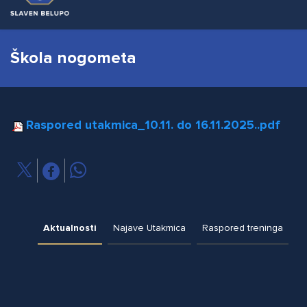
Škola nogometa
Raspored utakmica_10.11. do 16.11.2025..pdf
Aktualnosti
Najave Utakmica
Raspored treninga