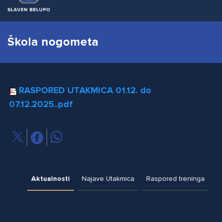
Škola nogometa
RASPORED UTAKMICA 01.12. do
07.12.2025..pdf
Aktualnosti
Najave Utakmica
Raspored treninga