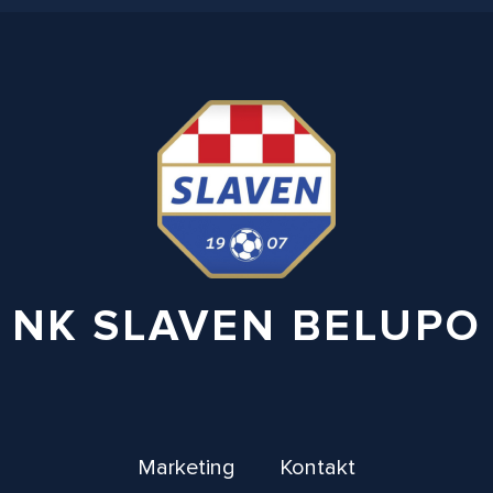
NK SLAVEN BELUPO
Marketing
Kontakt