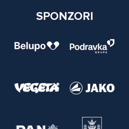
SPONZORI