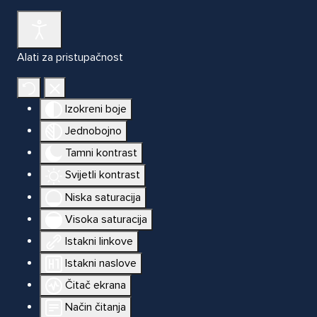
Alati za pristupačnost
Izokreni boje
Jednobojno
Tamni kontrast
Svijetli kontrast
Niska saturacija
Visoka saturacija
Istakni linkove
Istakni naslove
Čitač ekrana
Način čitanja