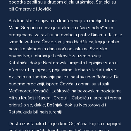
pogotka zabili su u drugom dijelu utakmice. Strijelci su
bili Omerović i Jovičić.
Baš kao što je najavio na konferenciji za medije, trener
Mario Gregurinu u ovu je utakmicu ušao s određenim
promjenama za razliku od dvoboja protiv Dinama. Tako je
između vratnica Čović zamijenio Hadžikića, koji je dobio
nekoliko slobodnih dana uoči odlaska na Svjetsko
prvenstvo, u obrani je Lešković zauzeo poziciju
Katalinića, dok je Nestorovski umjesto Lepinjice stao u
ofenzivu. Lepinjica je, pojasnimo, trebao startati, ali se
ozlijedio na zagrijavanju pa je u sastav upao Bošnjak. Da
budemo precizniji, ispred Čovića u obrani su stajali
Međimorec, Kovačić i Lešković, na bekovskim pozicijama
bili su Krušelj i Išasegi, Crepulji i Ćubeliću u sredini terena
pridružio se, dakle, Bošnjak, dok su Nestorovski i
Ratshukudu bili najistureniji.
Dosta izostanaka bilo je i kod Osječana, koji su unaprijed
znali da će završiti deveti, no unatoč tome, i oni su