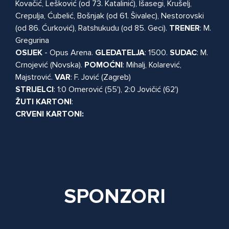
Kovačić, Lešković (od 73. Katalinić), Išasegi, Krušelj,
Crepulja, Ćubelić, Bošnjak (od 61. Šivalec), Nestorovski
(od 86. Ćurković), Ratshukudu (od 85. Geci).
TRENER
: M.
Gregurina
OSIJEK
- Opus Arena.
GLEDATELJA
: 1500.
SUDAC
: M.
Crnojević (Novska).
POMOĆNI
: Mihalj, Kolarević,
Majstrović.
VAR
: F. Jović (Zagreb)
STRIJELCI
: 1:0 Omerović (55'), 2:0 Jovičić (62')
ŽUTI
KARTONI
:
CRVENI
KARTONI:
SPONZORI