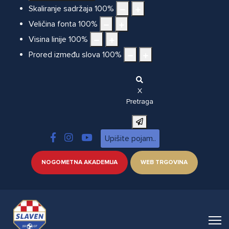
Skaliranje sadržaja
100
%
Veličina fonta
100
%
Visina linije
100
%
Prored između slova
100
%
X
Pretraga
NOGOMETNA AKADEMIJA
WEB TRGOVINA