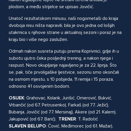
plodom, a među strijelce se upisao Jovičić.
Unatoč rezultatskom minusu, naši nogometaši do kraja
dvoboja nisu ništa napravili, bila je ovo jedna od lošijih
utakmica s njihove strane u aktualnoj sezoni i poraz je na
kraju bio i više nego zaslužen.
Odmah nakon susreta putuju prema Koprivnici, gdje ih u
subotu ujutro čeka posljednji trening, a nakon njega i
raspust. Novo okupljanje najavljeno je za 22. lipnja. Što
se, pak, tiče prvoligaške ljestvice, sezonu smo okončali
na osmom mjestu, s 10 pobjeda, 11 remija i 15 poraza,
odnosno 41 osvojenim bodom.
OSIJEK
: Grahovac, Kolarik, Jurišić, Omerović, Bukvić,
Vrbančić (od 67. Petrusenko), Farkaš (od 77. Ježić),
Bubanja, Jovičić (od 77. Mersinaj), Akere (od 21. Kalem),
Jakupović (od 67. Barić).
TRENER
: T. Radotić
SLAVEN
BELUPO
: Čović, Međimorec (od 61. Mažar),