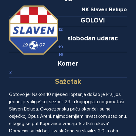
NK Slaven Belupo
GOLOVI
12
slobodan udarac
19
16
Korner
2
Sažetak
Gotovo je! Nakon 10 mjeseci loptanja došao je kraj još
jednoj prvoligaškoj sezoni, 29. u kojoj igraju nogometaši
Slaven Belupa. Ovosezonsku priču okončali su na
osječkoj Opus Areni, najmodernijem hrvatskom stadionu,
s kojeg se put Koprivnice vraćaju 'kratkih rukava'.
Domaćini su bili bolji i zasluženo su slavili s 2:0, a oba