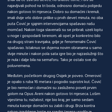
najavljivali pohod na tri boda, odnosno domaću pobjedu
nakon gotovo tri mjeseca. Dobro su domaćini i krenuli,
imali dvije vrlo dobre prilike u prvih devet minuta, no oba
puta Čović je sjajnim intervencijama spašavao našu
momčad. Nakon toga slavenaši su se pribrali, uzeli loptu
u noge i gospodarili terenom, ali opet je konkretno bilo
na drugoj strani travnjaka, gdje je fenomenalni Čović
spašavao. Istaknuo se dvjema novim obranama u samo
dvije minute i nakon pola sata igre bio je najzaslužniji što
je nula i dalje bila na semaforu. Tako je ostalo sve do
poluvremena.
Međutim, početkom drugog Osijek je poveo. Omerović
je opalio s ruba 16 metara i pogodio suprotni kut. Čović
je bio nemoćan i domaćini su zasluženo poveli prvim
golom na Opus Areni nakon gotovo tri mjeseca. Lošim
vijestima tu, nažalost, nije bio kraj, jer samo sedam
minuta kasnije domaćini su zabili i drugi. Brza kontra
nakon izgubljene lopte na sredini terena urodila je