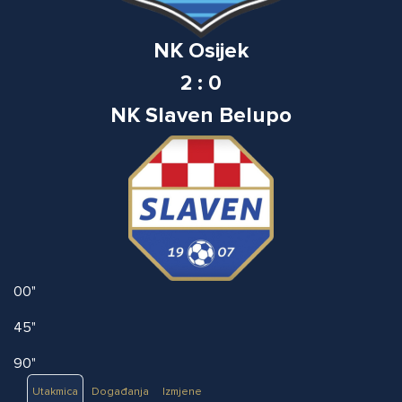
NK Osijek
2 : 0
NK Slaven Belupo
00"
45"
90"
Utakmica
Događanja
Izmjene