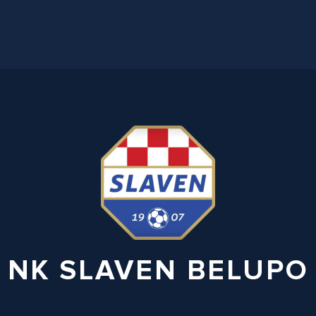
NK SLAVEN BELUPO