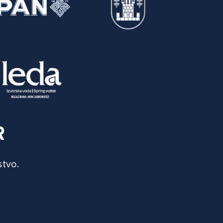
R
stvo.