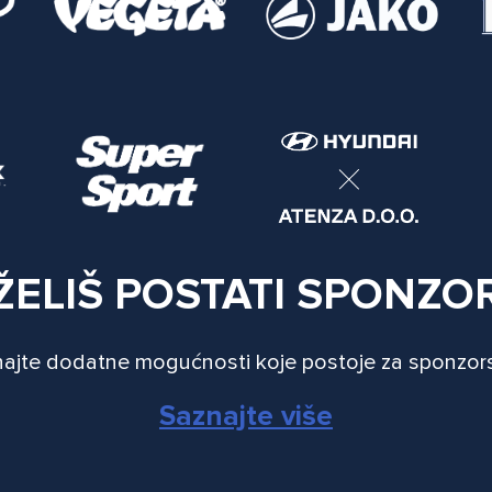
ŽELIŠ POSTATI SPONZO
ajte dodatne mogućnosti koje postoje za sponzor
Saznajte više