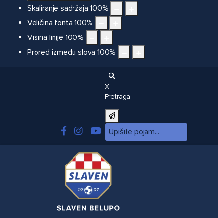
Skaliranje sadržaja
100
%
Veličina fonta
100
%
Visina linije
100
%
Prored između slova
100
%
X
Pretraga