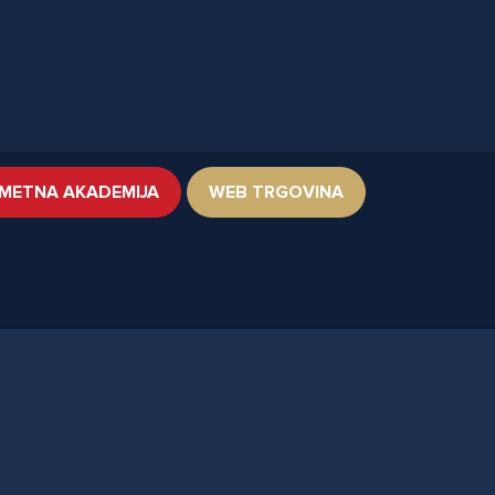
METNA AKADEMIJA
WEB TRGOVINA