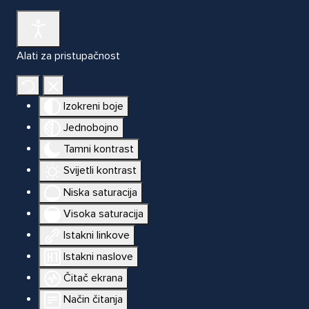
Alati za pristupačnost
Izokreni boje
Jednobojno
Tamni kontrast
Svijetli kontrast
Niska saturacija
Visoka saturacija
Istakni linkove
Istakni naslove
Čitač ekrana
Način čitanja