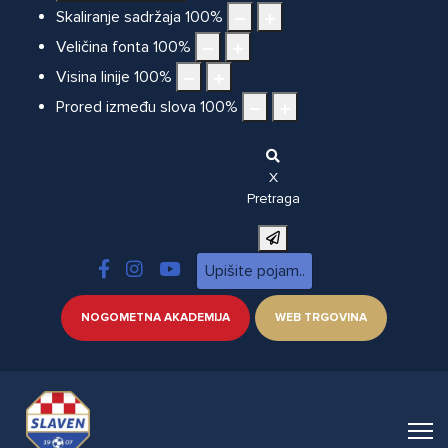
Skaliranje sadržaja
100
%
Veličina fonta
100
%
Visina linije
100
%
Prored između slova
100
%
X
Pretraga
NOGOMETNA AKADEMIJA
WEB TRGOVINA