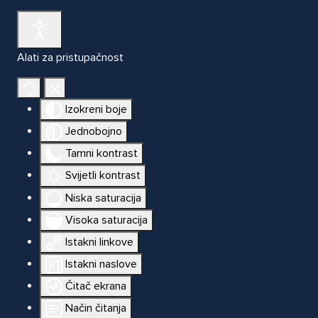
Alati za pristupačnost
Izokreni boje
Jednobojno
Tamni kontrast
Svijetli kontrast
Niska saturacija
Visoka saturacija
Istakni linkove
Istakni naslove
Čitač ekrana
Način čitanja