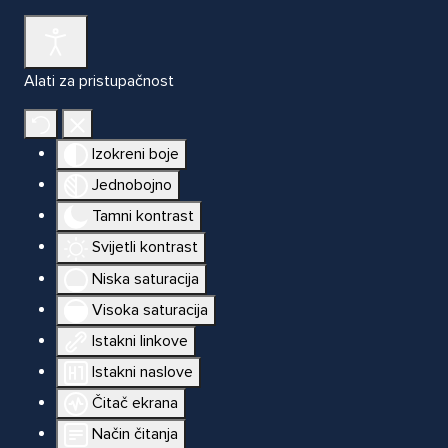
Alati za pristupačnost
Izokreni boje
Jednobojno
Tamni kontrast
Svijetli kontrast
Niska saturacija
Visoka saturacija
Istakni linkove
Istakni naslove
Čitač ekrana
Način čitanja