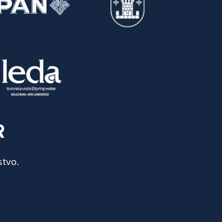
R
stvo.