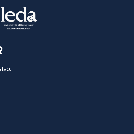
R
stvo.