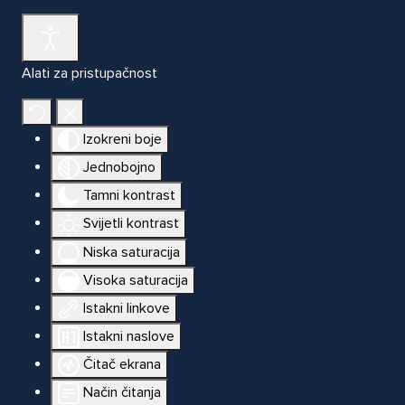
Alati za pristupačnost
Izokreni boje
Jednobojno
Tamni kontrast
Svijetli kontrast
Niska saturacija
Visoka saturacija
Istakni linkove
Istakni naslove
Čitač ekrana
Način čitanja