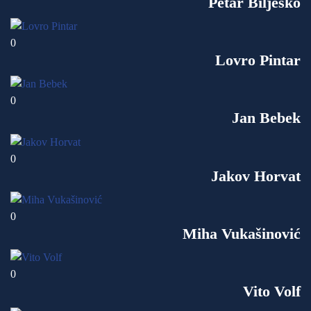
Petar Bilješko
0
Lovro Pintar
0
Jan Bebek
0
Jakov Horvat
0
Miha Vukašinović
0
Vito Volf