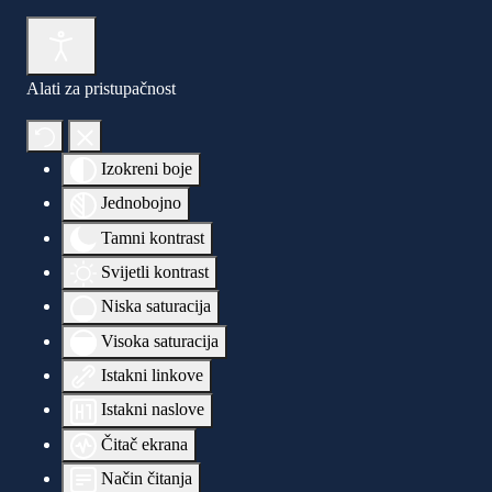
Alati za pristupačnost
Izokreni boje
Jednobojno
Tamni kontrast
Svijetli kontrast
Niska saturacija
Visoka saturacija
Istakni linkove
Istakni naslove
Čitač ekrana
Način čitanja