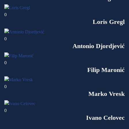
0
Loris Gregl
0
Antonio Djordjević
0
Filip Maronić
0
Marko Vresk
0
Ivano Celovec