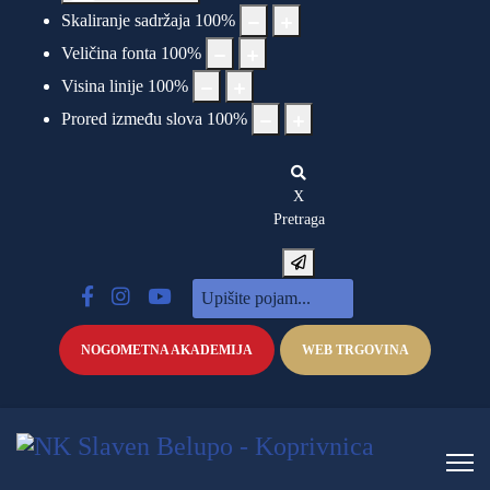
Skaliranje sadržaja
100
%
Veličina fonta
100
%
Visina linije
100
%
Prored između slova
100
%
X
Pretraga
NOGOMETNA AKADEMIJA
WEB TRGOVINA