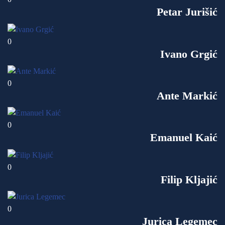
Petar Jurišić
0
Ivano Grgić
0
Ante Markić
0
Emanuel Kaić
0
Filip Kljajić
0
Jurica Legemec