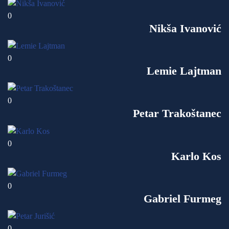
0
Nikša Ivanović
0
Lemie Lajtman
0
Petar Trakoštanec
0
Karlo Kos
0
Gabriel Furmeg
0