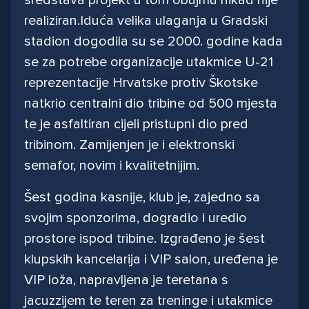
sredstava projekt u tom obujmu nikad nije
realiziran.Iduća velika ulaganja u Gradski
stadion dogodila su se 2000. godine kada
se za potrebe organizacije utakmice U-21
reprezentacije Hrvatske protiv Škotske
natkrio centralni dio tribine od 500 mjesta
te je asfaltiran cijeli pristupni dio pred
tribinom. Zamijenjen je i elektronski
semafor, novim i kvalitetnijim.
Šest godina kasnije, klub je, zajedno sa
svojim sponzorima, dogradio i uredio
prostore ispod tribine. Izgrađeno je šest
klupskih kancelarija i VIP salon, uređena je
VIP loža, napravljena je teretana s
jacuzzijem te teren za treninge i utakmice