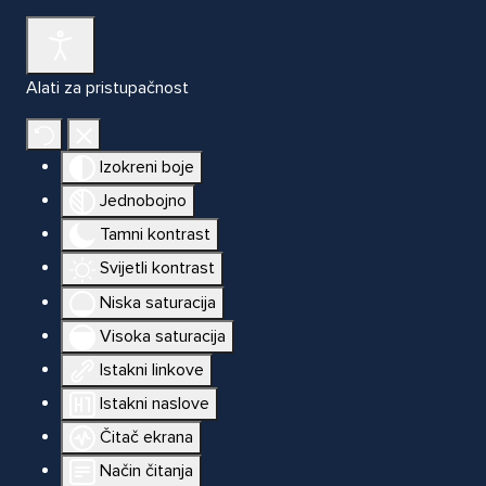
Alati za pristupačnost
Izokreni boje
Jednobojno
Tamni kontrast
Svijetli kontrast
Niska saturacija
Visoka saturacija
Istakni linkove
Istakni naslove
Čitač ekrana
Način čitanja