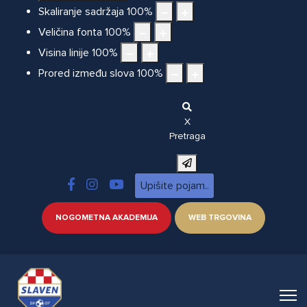
Skaliranje sadržaja
100
%
Veličina fonta
100
%
Visina linije
100
%
Prored između slova
100
%
X
Pretraga
NOGOMETNA AKADEMIJA
WEB TRGOVINA