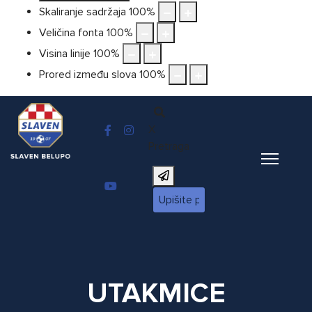
Skaliranje sadržaja
100
%
Veličina fonta
100
%
Visina linije
100
%
Prored između slova
100
%
X
Pretraga
UTAKMICE