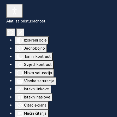
Alati za pristupačnost
Izokreni boje
Jednobojno
Tamni kontrast
Svijetli kontrast
Niska saturacija
Visoka saturacija
Istakni linkove
Istakni naslove
Čitač ekrana
Način čitanja