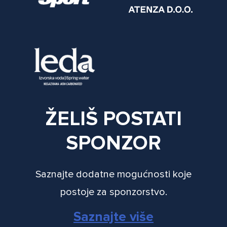
ŽELIŠ POSTATI
SPONZOR
Saznajte dodatne mogućnosti koje
postoje za sponzorstvo.
Saznajte više