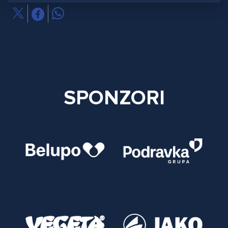
SPONZORI