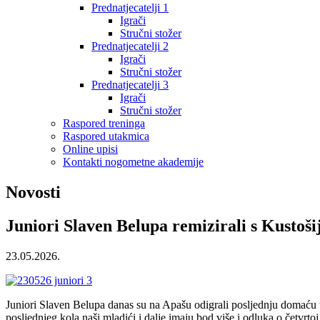
Prednatjecatelji 1
Igrači
Stručni stožer
Prednatjecatelji 2
Igrači
Stručni stožer
Prednatjecatelji 3
Igrači
Stručni stožer
Raspored treninga
Raspored utakmica
Online upisi
Kontakti nogometne akademije
Novosti
Juniori Slaven Belupa remizirali s Kustoš
23.05.2026.
Juniori Slaven Belupa danas su na Apašu odigrali posljednju domaću ut
posljednjeg kola naši mladići i dalje imaju bod više i odluka o četvrt