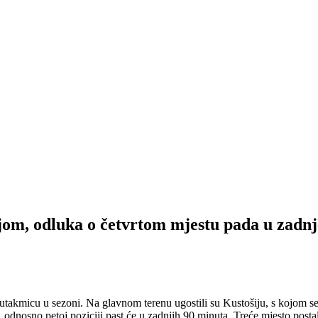
ijom, odluka o četvrtom mjestu pada u zadn
akmicu u sezoni. Na glavnom terenu ugostili su Kustošiju, s kojom se i
oj, odnosno petoj poziciji past će u zadnjih 90 minuta. Treće mjesto po