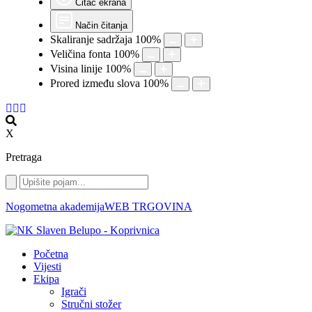
Čitač ekrana
Način čitanja
Skaliranje sadržaja
100
%
Veličina fonta
100
%
Visina linije
100
%
Prored između slova
100
%
X
Pretraga
Nogometna akademija
WEB TRGOVINA
Početna
Vijesti
Ekipa
Igrači
Stručni stožer