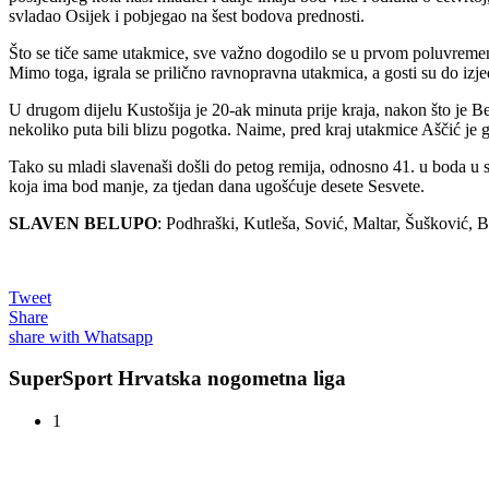
svladao Osijek i pobjegao na šest bodova prednosti.
Što se tiče same utakmice, sve važno dogodilo se u prvom poluvremenu.
Mimo toga, igrala se prilično ravnopravna utakmica, a gosti su do iz
U drugom dijelu Kustošija je 20-ak minuta prije kraja, nakon što je Be
nekoliko puta bili blizu pogotka. Naime, pred kraj utakmice Aščić je g
Tako su mladi slavenaši došli do petog remija, odnosno 41. u boda u s
koja ima bod manje, za tjedan dana ugošćuje desete Sesvete.
SLAVEN BELUPO
: Podhraški, Kutleša, Sović, Maltar, Šušković, 
Tweet
Share
share with Whatsapp
SuperSport Hrvatska nogometna liga
1