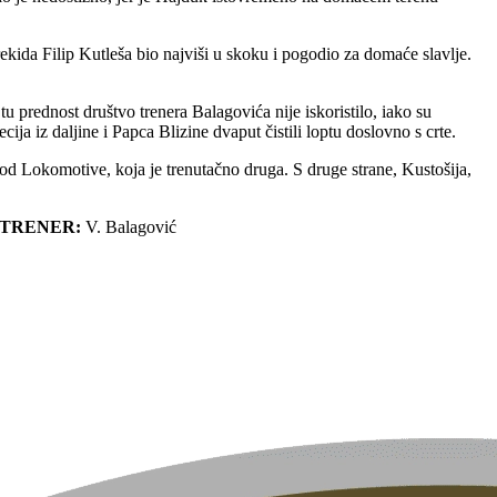
kida Filip Kutleša bio najviši u skoku i pogodio za domaće slavlje.
u prednost društvo trenera Balagovića nije iskoristilo, iako su
ja iz daljine i Papca Blizine dvaput čistili loptu doslovno s crte.
od Lokomotive, koja je trenutačno druga. S druge strane, Kustošija,
TRENER:
V. Balagović