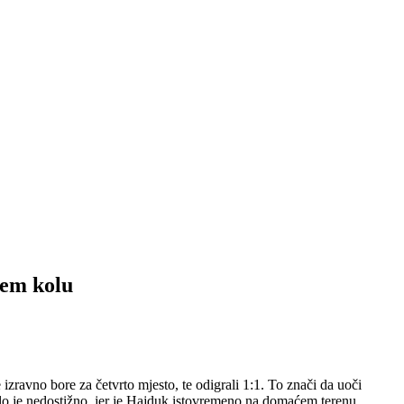
jem kolu
zravno bore za četvrto mjesto, te odigrali 1:1. To znači da uoči
stalo je nedostižno, jer je Hajduk istovremeno na domaćem terenu