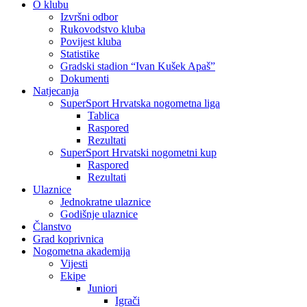
O klubu
Izvršni odbor
Rukovodstvo kluba
Povijest kluba
Statistike
Gradski stadion “Ivan Kušek Apaš”
Dokumenti
Natjecanja
SuperSport Hrvatska nogometna liga
Tablica
Raspored
Rezultati
SuperSport Hrvatski nogometni kup
Raspored
Rezultati
Ulaznice
Jednokratne ulaznice
Godišnje ulaznice
Članstvo
Grad koprivnica
Nogometna akademija
Vijesti
Ekipe
Juniori
Igrači