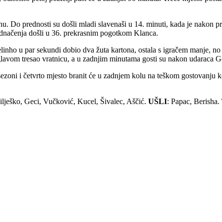
 Do prednosti su došli mladi slavenaši u 14. minuti, kada je nakon pre
jednačenja došli u 36. prekrasnim pogotkom Klanca.
linho u par sekundi dobio dva žuta kartona, ostala s igračem manje, no t
lavom tresao vratnicu, a u zadnjim minutama gosti su nakon udaraca Geci
ezoni i četvrto mjesto branit će u zadnjem kolu na teškom gostovanju k
Bilješko, Geci, Vučković, Kucel, Šivalec, Aščić.
UŠLI
: Papac, Berisha.