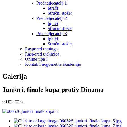
Prednatjecatelji 1
Igrači
Stručni stožer
Prednatjecatelji 2
Igrači
Stručni stožer
Prednatjecatelji 3
Igrači
Stručni stožer
Raspored treninga
Raspored utakmica
Online upisi
Kontakti nogometne akademije
Galerija
Juniori, finale kupa protiv Dinama
06.05.2026.