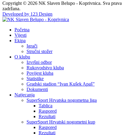
Copyright © 2026 NK Slaven Belupo - Koprivnica. Sva prava
zadržana.
Developed by 123 Design
Početna
Vijesti
Ekipa
Igrači
Stručni stožer
O klubu
Izvršni odbor
Rukovodstvo kluba
Povijest kluba
Statistike
Gradski stadion “Ivan Kušek Apaš”
Dokumenti
Natjecanja
SuperSport Hrvatska nogometna liga
Tablica
Raspored
Rezultati
SuperSport Hrvatski nogometni kup
Raspored
Rezultati