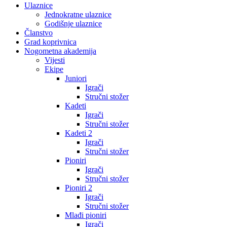
Ulaznice
Jednokratne ulaznice
Godišnje ulaznice
Članstvo
Grad koprivnica
Nogometna akademija
Vijesti
Ekipe
Juniori
Igrači
Stručni stožer
Kadeti
Igrači
Stručni stožer
Kadeti 2
Igrači
Stručni stožer
Pioniri
Igrači
Stručni stožer
Pioniri 2
Igrači
Stručni stožer
Mlađi pioniri
Igrači