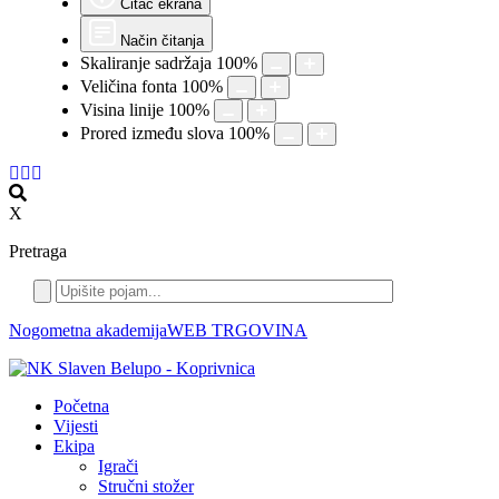
Čitač ekrana
Način čitanja
Skaliranje sadržaja
100
%
Veličina fonta
100
%
Visina linije
100
%
Prored između slova
100
%
X
Pretraga
Nogometna akademija
WEB TRGOVINA
Početna
Vijesti
Ekipa
Igrači
Stručni stožer