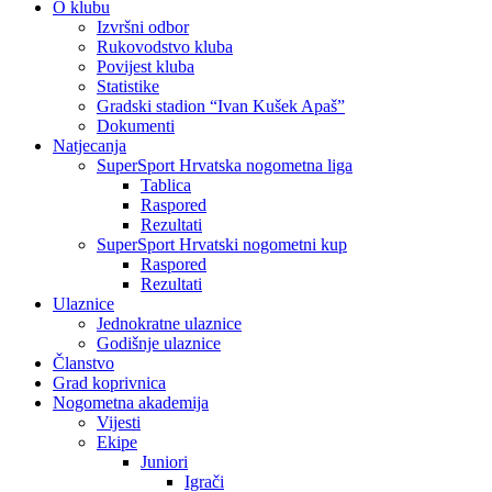
O klubu
Izvršni odbor
Rukovodstvo kluba
Povijest kluba
Statistike
Gradski stadion “Ivan Kušek Apaš”
Dokumenti
Natjecanja
SuperSport Hrvatska nogometna liga
Tablica
Raspored
Rezultati
SuperSport Hrvatski nogometni kup
Raspored
Rezultati
Ulaznice
Jednokratne ulaznice
Godišnje ulaznice
Članstvo
Grad koprivnica
Nogometna akademija
Vijesti
Ekipe
Juniori
Igrači