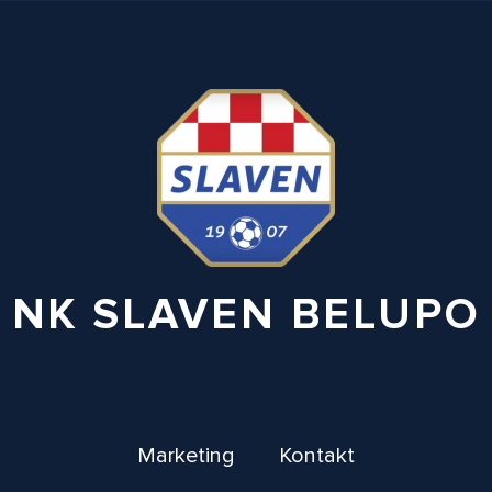
NK SLAVEN BELUPO
Marketing
Kontakt