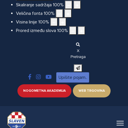
Skaliranje sadržaja
100
%
Veličina fonta
100
%
Visina linije
100
%
Prored između slova
100
%
X
Pretraga
NOGOMETNA AKADEMIJA
WEB TRGOVINA