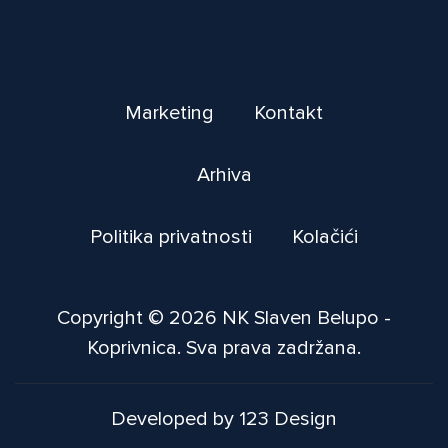
Marketing
Kontakt
Arhiva
Politika privatnosti
Kolačići
Copyright © 2026 NK Slaven Belupo -
Koprivnica. Sva prava zadržana.
Developed by 123 Design