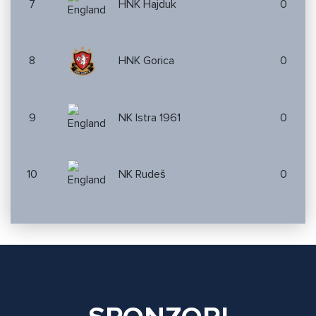
7
HNK Hajduk
0
8
HNK Gorica
0
9
NK Istra 1961
0
10
NK Rudeš
0