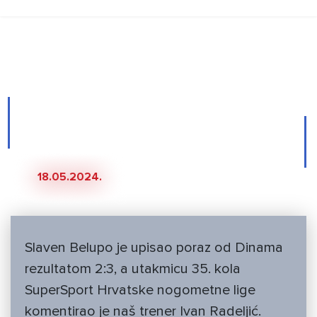
Novosti
Ivan Radeljić nakon
utakmice s Dinamom
18.05.2024.
Slaven Belupo je upisao poraz od Dinama
rezultatom 2:3, a utakmicu 35. kola
SuperSport Hrvatske nogometne lige
komentirao je naš trener Ivan Radeljić.