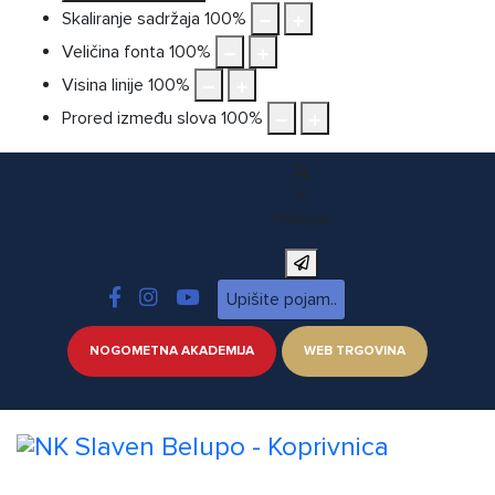
Skaliranje sadržaja
100
%
Veličina fonta
100
%
Visina linije
100
%
Prored između slova
100
%
X
Pretraga
NOGOMETNA AKADEMIJA
WEB TRGOVINA