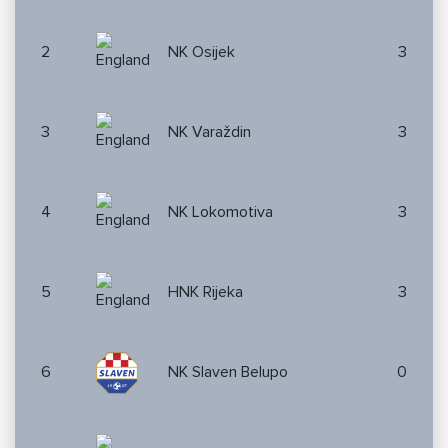
2
NK Osijek
3
3
NK Varaždin
3
4
NK Lokomotiva
3
5
HNK Rijeka
3
6
NK Slaven Belupo
0