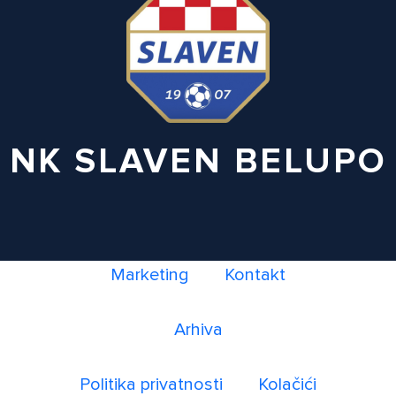
NK SLAVEN BELUPO
Marketing
Kontakt
Arhiva
Politika privatnosti
Kolačići