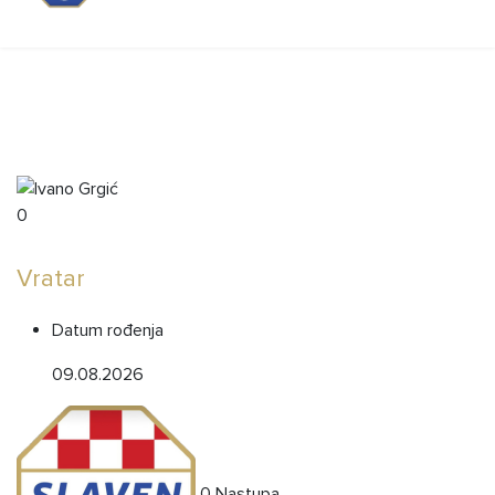
Igrači 2026./2027.
0
Ivano Grgić
Vratar
Datum rođenja
09.08.2026
0
Nastupa