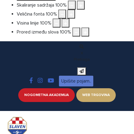
Skaliranje sadržaja
100
%
Veličina fonta
100
%
Visina linije
100
%
Prored između slova
100
%
X
Pretraga
NOGOMETNA AKADEMIJA
WEB TRGOVINA