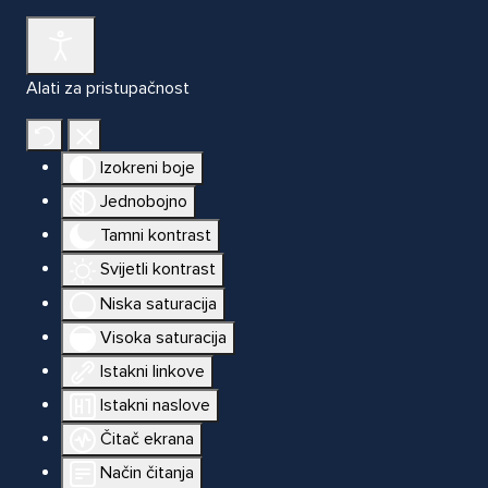
Alati za pristupačnost
Izokreni boje
Jednobojno
Tamni kontrast
Svijetli kontrast
Niska saturacija
Visoka saturacija
Istakni linkove
Istakni naslove
Čitač ekrana
Način čitanja