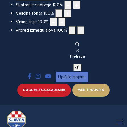
Skaliranje sadržaja
100
%
Veličina fonta
100
%
Visina linije
100
%
Prored između slova
100
%
X
Pretraga
NOGOMETNA AKADEMIJA
WEB TRGOVINA