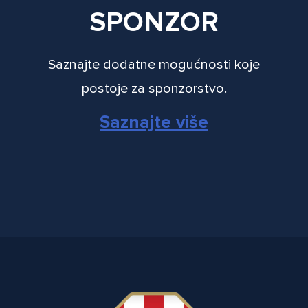
SPONZOR
Saznajte dodatne mogućnosti koje
postoje za sponzorstvo.
Saznajte više