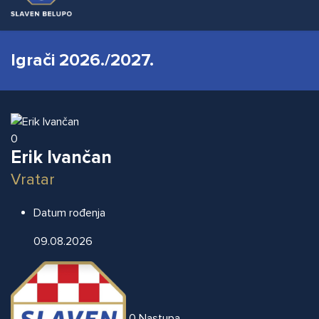
Igrači 2026./2027.
0
Erik Ivančan
Vratar
Datum rođenja
09.08.2026
0
Nastupa