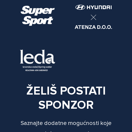
ŽELIŠ POSTATI
SPONZOR
Saznajte dodatne mogućnosti koje