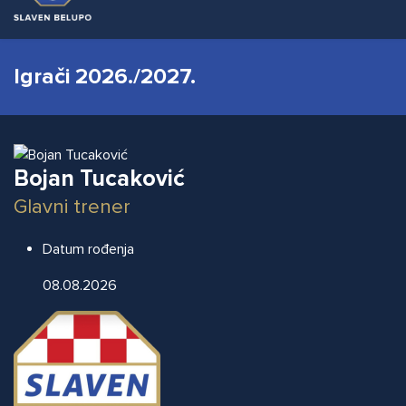
Igrači 2026./2027.
Bojan Tucaković
Glavni trener
Datum rođenja
08.08.2026