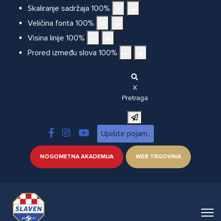
Skaliranje sadržaja
100
%
Veličina fonta
100
%
Visina linije
100
%
Prored između slova
100
%
X
Pretraga
NOGOMETNA AKADEMIJA
WEB TRGOVINA