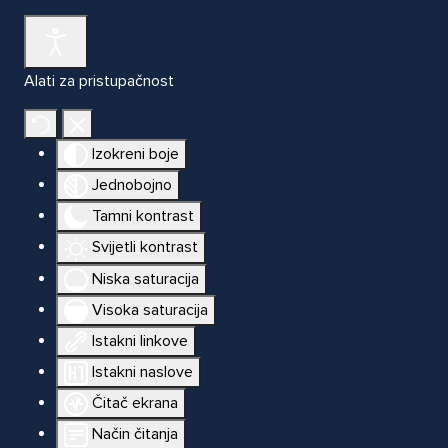
Alati za pristupačnost
Izokreni boje
Jednobojno
Tamni kontrast
Svijetli kontrast
Niska saturacija
Visoka saturacija
Istakni linkove
Istakni naslove
Čitač ekrana
Način čitanja