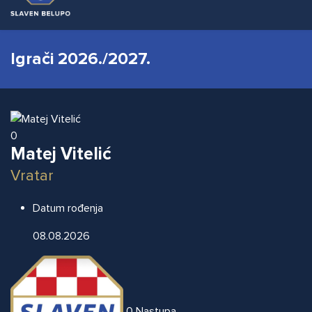
Igrači 2026./2027.
0
Matej Vitelić
Vratar
Datum rođenja
08.08.2026
0
Nastupa