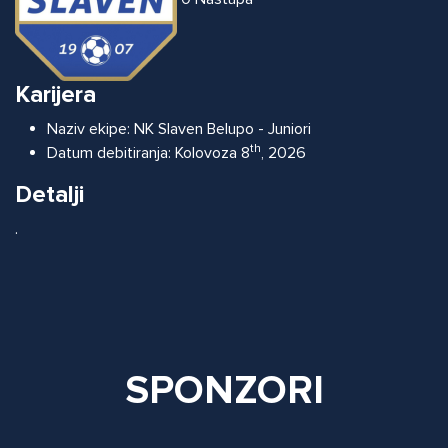
Karijera
Naziv ekipe:
NK Slaven Belupo - Juniori
th
Datum debitiranja:
Kolovoza 8
, 2026
Detalji
.
SPONZORI