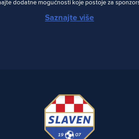
ajte dodatne mogućnosti koje postoje za sponzor
Saznajte više