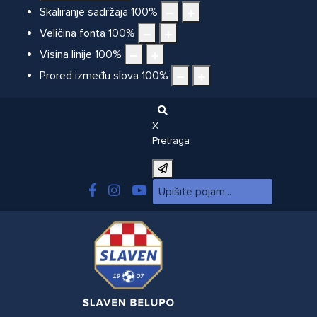
Skaliranje sadržaja
100
%
Veličina fonta
100
%
Visina linije
100
%
Prored između slova
100
%
X
Pretraga