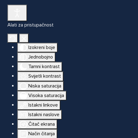
Alati za pristupačnost
Izokreni boje
Jednobojno
Tamni kontrast
Svijetli kontrast
Niska saturacija
Visoka saturacija
Istakni linkove
Istakni naslove
Čitač ekrana
Način čitanja