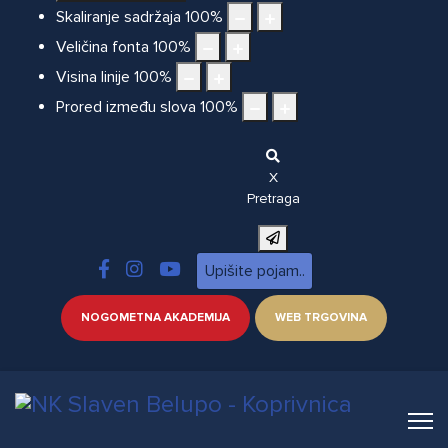
Skaliranje sadržaja
100
%
Veličina fonta
100
%
Visina linije
100
%
Prored između slova
100
%
X
Pretraga
NOGOMETNA AKADEMIJA
WEB TRGOVINA