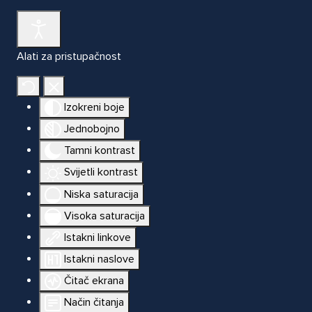
Alati za pristupačnost
Izokreni boje
Jednobojno
Tamni kontrast
Svijetli kontrast
Niska saturacija
Visoka saturacija
Istakni linkove
Istakni naslove
Čitač ekrana
Način čitanja