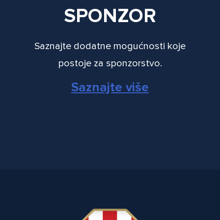
SPONZOR
Saznajte dodatne mogućnosti koje
postoje za sponzorstvo.
Saznajte više