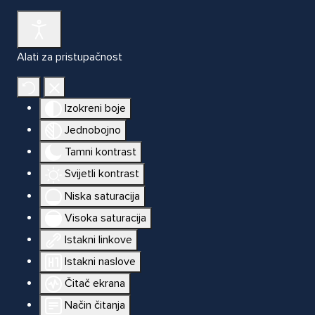
Alati za pristupačnost
Izokreni boje
Jednobojno
Tamni kontrast
Svijetli kontrast
Niska saturacija
Visoka saturacija
Istakni linkove
Istakni naslove
Čitač ekrana
Način čitanja