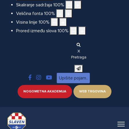
Skaliranje sadržaja
100
%
Veličina fonta
100
%
Visina linije
100
%
Prored između slova
100
%
X
Pretraga
NOGOMETNA AKADEMIJA
WEB TRGOVINA