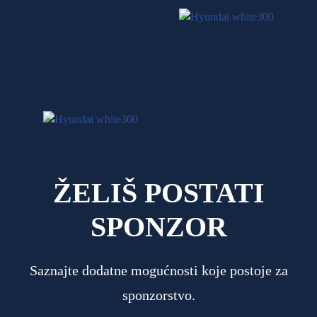
ŽELIŠ POSTATI
SPONZOR
Saznajte dodatne mogućnosti koje postoje za
sponzorstvo.