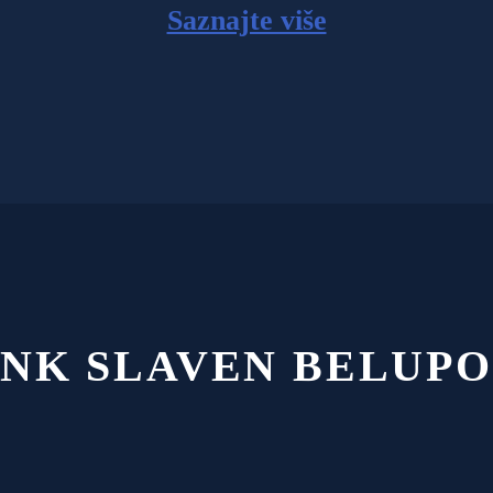
Saznajte više
NK SLAVEN BELUPO