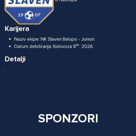
Karijera
Naziv ekipe:
NK Slaven Belupo - Juniori
th
Datum debitiranja:
Kolovoza 8
, 2026
Detalji
.
SPONZORI