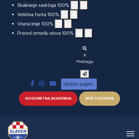
Skaliranje sadržaja
100
%
Veličina fonta
100
%
Visina linije
100
%
Prored između slova
100
%
X
Pretraga
NOGOMETNA AKADEMIJA
WEB TRGOVINA