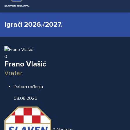
Igrači 2026./2027.
0
Frano Vlašić
Vratar
Datum rođenja
08.08.2026
0
Nastupa